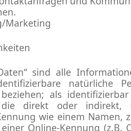
Kontaktanfragen und Kommunik
men.
g/Marketing
hkeiten
aten“ sind alle Informatione
identifizierbare natürliche
beziehen; als identifizierba
ie direkt oder indirekt, 
Kennung wie einem Namen, 
 einer Online-Kennung (z.B. 